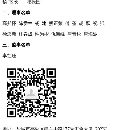
秘 书 长 ： 祁振国
二、理事名单
高邦怀 陈爱兰 杨 建 熊正荣 傅 荃 胡 跃 祝 强
徐忠新 杜春成 许为彬 仇海峰 唐青松 唐海波
三、监事名单
李红瑾
地址：盐城市亭湖区建军中路177号汇金大厦1202室